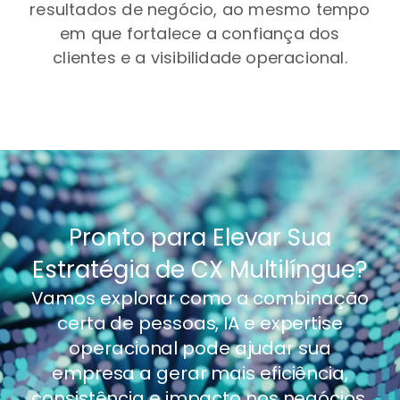
resultados de negócio, ao mesmo tempo
em que fortalece a confiança dos
clientes e a visibilidade operacional.
Pronto para Elevar Sua
Estratégia de CX Multilíngue?
Vamos explorar como a combinação
certa de pessoas, IA e expertise
operacional pode ajudar sua
empresa a gerar mais eficiência,
consistência e impacto nos negócios.