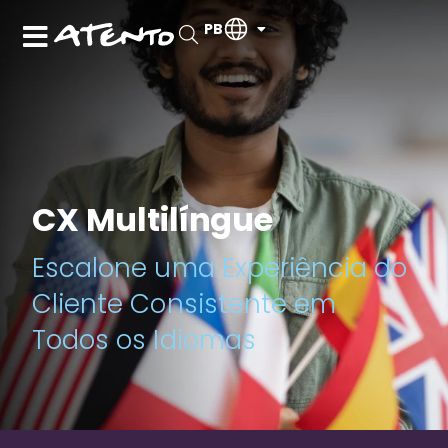
PB
CX Multilíngue
Escalone uma Experiência do
Cliente Consistente em
Todos os Idiomas