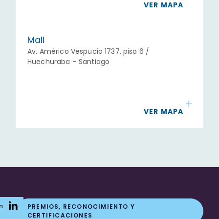
VER MAPA
Mall
Av. Américo Vespucio 1737, piso 6 /
Huechuraba – Santiago
VER MAPA
n
PREMIOS, RECONOCIMIENTO Y
CERTIFICACIONES