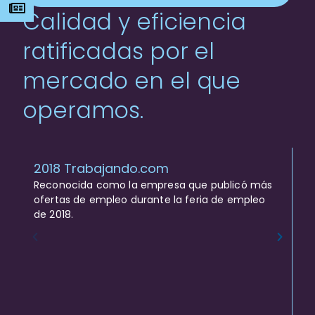
s
Calidad y eficiencia
ratificadas por el
mercado en el que
operamos.
El Proveedor Más Sostenible 
sa que publicó más
Reconocimiento del cliente París.
 la feria de empleo