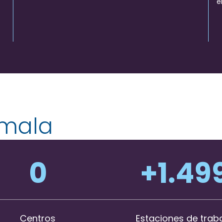
e
emala
1
+
1.50
Centros
Estaciones de trab