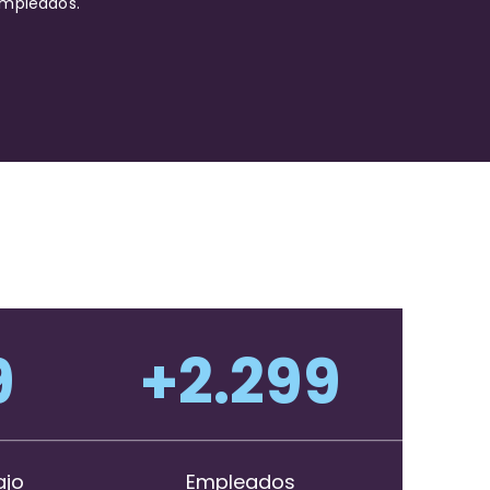
mpleados.
0
+
2.300
ajo
Empleados