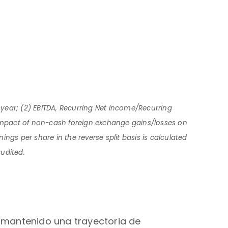
r-year; (2) EBITDA, Recurring Net Income/Recurring
impact of non-cash foreign exchange gains/losses on
ngs per share in the reverse split basis is calculated
udited.
s mantenido una trayectoria de