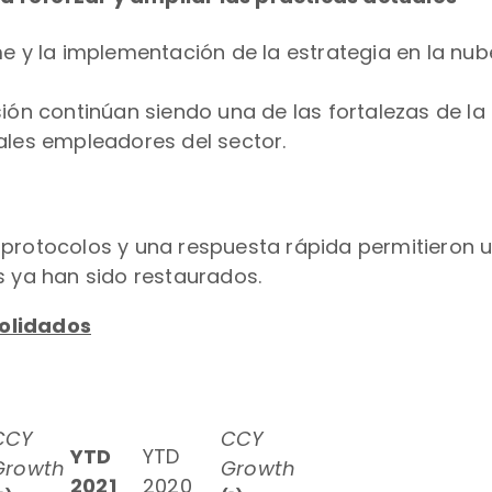
y la implementación de la estrategia en la nube
sión continúan siendo una de las fortalezas de la
pales empleadores del sector.
 protocolos y una respuesta rápida permitieron u
s ya han sido restaurados.
solidados
CCY
CCY
YTD
YTD
Growth
Growth
2021
2020