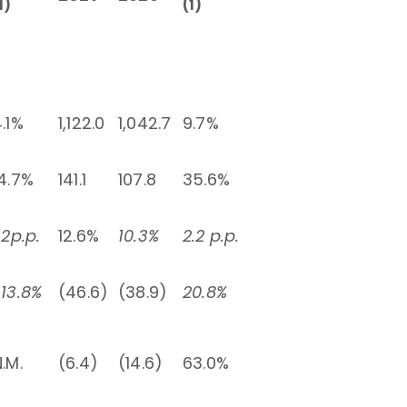
1)
(1)
.1%
1,122.0
1,042.7
9.7%
14.7%
141.1
107.8
35.6%
.2p.p.
12.6%
10.3%
2.2 p.p.
-13.8%
(46.6)
(38.9)
20.8%
.M.
(6.4)
(14.6)
63.0%