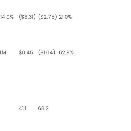
-14.0%
($3.31)
($2.75)
21.0%
.M.
$0.45
($1.04)
62.9%
41.1
68.2