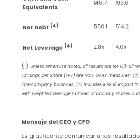
145.7
196.6
Equivalents
(4)
550.1
514.2
Net Debt
(4)
2.8x
4.0x
Net Leverage
(1)
Unless otherwise noted, all results are for Q3; al
Earnings per Share (EPS) are Non-GAAP measures; (3) 
intercompany balances; (4) Includes IFRS 16 impact in 
with weighted average number of ordinary shares outst
Mensaje del CEO y CFO
Es gratificante comunicar unos resultado