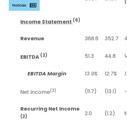
(
Noticias
(6)
Income Statement
Revenue
368.6
352.7
4
(2)
51.3
44.8
EBITDA
EBITDA Margin
13.9%
12.7%
1
(3)
(11.7)
(13.1)
Net Income
Recurring Net Income
2.0
(1.2)
N
(2)