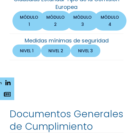
Europea
MÓDULO
MÓDULO
MÓDULO
MÓDULO
1
2
3
4
Medidas mínimas de seguridad
NIVEL 1
NIVEL 2
NIVEL 3
n
s
Documentos Generales
de Cumplimiento