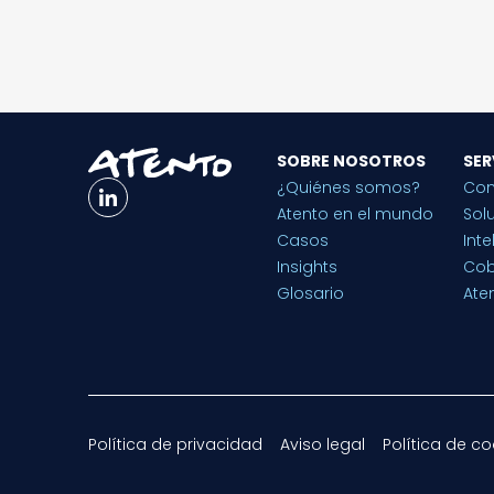
SOBRE NOSOTROS
SER
¿Quiénes somos?
Con
Atento en el mundo
Sol
Casos
Inte
Insights
Cob
Glosario
Aten
Política de privacidad
Aviso legal
Política de co