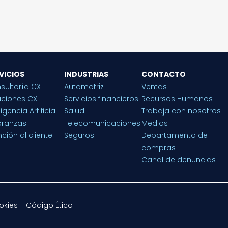
VICIOS
INDUSTRIAS
CONTACTO
sultoría CX
Automotriz
Ventas
uciones CX
Servicios financieros
Recursos Humanos
ligencia Artificial
Salud
Trabaja con nosotros
ranzas
Telecomunicaciones
Medios
ción al cliente
Seguros
Departamento de
compras
Canal de denuncias
okies
Código Ético