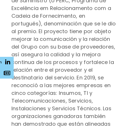
de Suministro (o PERC, Programa de
Excelência em Relacionamento com a
Cadeia de Fornecimento, en
portugués), denominación que se le dio
al premio. El proyecto tiene por objeto
mejorar la comunicación y la relación
del Grupo con su base de proveedores,
así asegura la calidad y la mejora
continua de los procesos y fortalece la
n
relación entre el proveedor y el
s
destinatario del servicio. En 2019, se
reconoció a las mejores empresas en
cinco categorías: Insumos, TI y
Telecomunicaciones, Servicios,
Instalaciones y Servicios Técnicos. Las
organizaciones ganadoras también
han demostrado que están alineadas