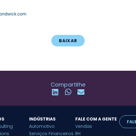
andwick.com
BAIXAR
Compartilhe
OS
INDÚSTRIAS
FALE COM A GENTE
FAL
ulting
Automotivo
Vendas
tions
Serviços Financeiros
RH