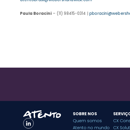
Paula Boracini
– (11) 98415-0314 |
pboracini@webersh
SOBRE NOS
SERVIÇ
Quem somos
CX Cons
Atento no mundo
CX Solu