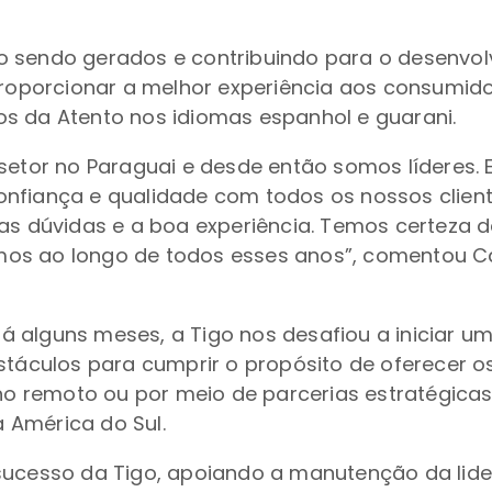
 sendo gerados e contribuindo para o desenvolv
porcionar a melhor experiência aos consumidor
s da Atento nos idiomas espanhol e guarani.
o setor no Paraguai e desde então somos lídere
onfiança e qualidade com todos os nossos clie
as dúvidas e a boa experiência. Temos certeza d
os ao longo de todos esses anos”, comentou Car
 alguns meses, a Tigo nos desafiou a iniciar u
bstáculos para cumprir o propósito de oferecer 
alho remoto ou por meio de parcerias estratégica
a América do Sul.
 sucesso da Tigo, apoiando a manutenção da lid