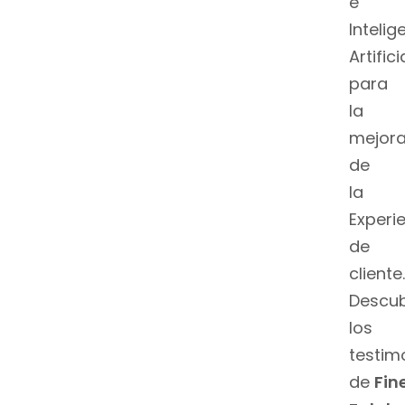
e
Intelig
Artifici
para
la
mejor
de
la
Experi
de
cliente.
Descu
los
testim
de
Fin