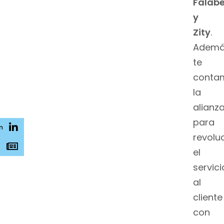
Falabe
y
Zity
.
Ademá
te
conta
la
alianz
para
n
revolu
s
el
servici
al
cliente
con