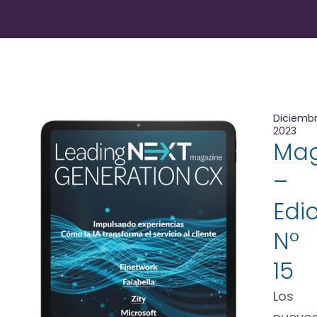
Diciemb
2023
Mag
–
Edi
Nº
15
Los