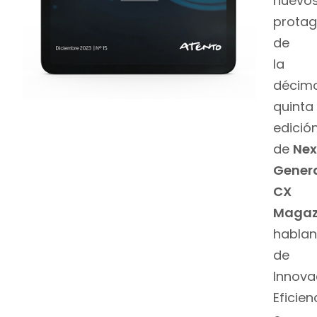
nuevo
protag
de
la
décim
quinta
edició
de
Nex
Gener
CX
Magaz
hablan
de
Innova
Eficien