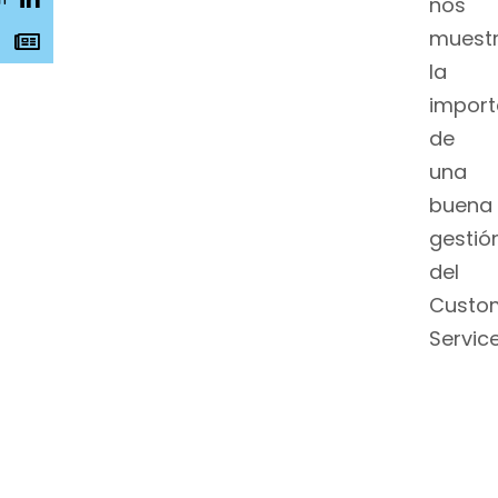
nos
muest
s
la
import
de
una
buena
gestió
del
Custo
Service