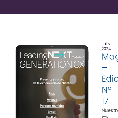
Julio
2024
Mag
–
Edi
Nº
17
Nuestr