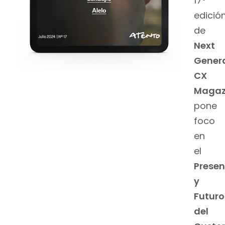
17º
edició
de
Next
Gener
CX
Magaz
pone
foco
en
el
Presen
y
Futuro
del