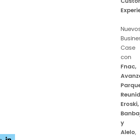
Custo
Experi
Nuevo
Busine
Case
con
Fnac,
Avanz
Parqu
Reunid
Eroski,
Banba
y
Alelo
,
n