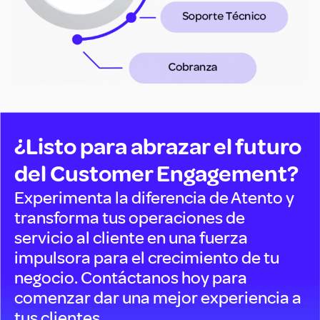
¿Listo para abrazar el futuro
del Customer Engagement?
Experimenta la diferencia de Atento y
transforma tus operaciones de
servicio al cliente en una fuerza
impulsora para el crecimiento de tu
negocio. Contáctanos hoy para
comenzar dar una mejor experiencia a
tus clientes