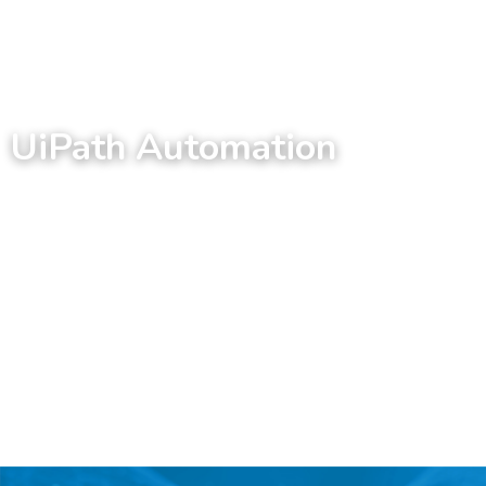
ES
UiPath Automation
Intelligent Automation