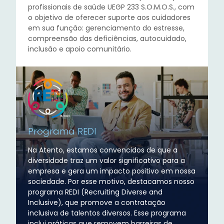
profissionais de saúde UEGP 233 S.O.M.O.S., com
o objetivo de oferecer suporte aos cuidadores
em sua função: gerenciamento do estresse,
compreensão das deficiências, autocuidado,
inclusão e apoio comunitário.
Programa REDI
Na Atento, estamos convencidos de que a
diversidade traz um valor significativo para a
empresa e gera um impacto positivo em nossa
sociedade. Por esse motivo, destacamos nosso
programa REDI (Recruiting Diverse and
Inclusive), que promove a contratação
inclusiva de talentos diversos. Esse programa
inclui práticas que removem barreiras de