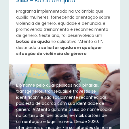
AIMA – Botão de ajuda
Programa implementado na Colômbia que
auxilia mulheres, fornecendo orientação sobre
violência de gênero, equidade e denúncia, e
promovendo treinamento e reconhecimento
de gênero. Neste ano, foi desenvolvido um
botão de ajuda
no aplicativo “Atento a ti”,
destinado a
solicitar ajuda em qualquer
situação de violência de gênero
.
Nome Social
É o nome pelo qual pessoas não binárias,
transgêneros, transexuais e travestis se
identificam e são socialmente reconhecidas,
pois está de acordo com sua identidade de
gênero. A Atento garante o uso do nome social
na carteira de identidade, e-mail, cartões de
alimentação e login na web. Desde 2020,
atendemos a mais de 715 solicitações de nome