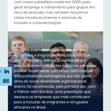
com nossa subsidiária criada em 2009, para
gerar emprego e treinamento para grupos em
risco de exclusão, mas também lançamos
várias iniciativas internas e externas de
inclusão e conscientização.
Refugiados e Inmigrantes
Em 2024, criamos o Grupo de Aliados dos
Refugiados e Imigrantes, uma iniciativa que
visa fortalecer o diálogo, a visibilidade e o
desenvolvimento de ações inclusivas para esse
público. Atualmente, contamos com mais de
n
900 profissionais estrangeiros que são parte
s
ativa de nossa diversidade organizacional.
Atento foi reconhecida, pela primeira vez, com
o Prêmio Vem Bumbar, uma premiação que
destaca as empresas que mais contribuem
para a inclusão de imigrantes e refugiados
africanos no Brasil.