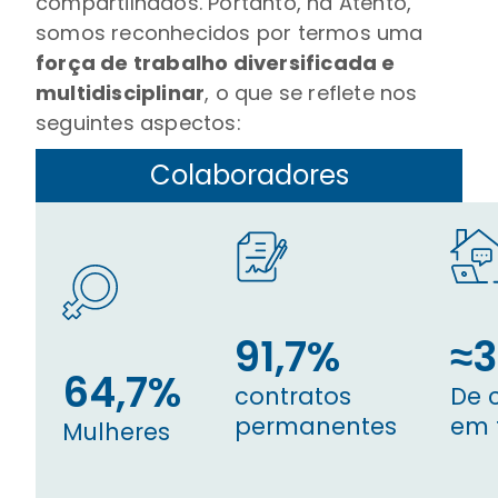
compartilhados. Portanto, na Atento,
somos reconhecidos por termos uma
força de trabalho diversificada e
multidisciplinar
, o que se reflete nos
seguintes aspectos:
Colaboradores
91,7%
≈
64,7%
contratos
De 
permanentes
em 
Mulheres