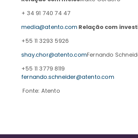
+ 34 91 740 74 47
media@atento.com
Relação com invest
+55 11 3293 5926
shay.chor@atento.com
Fernando Schneid
+55 11 3779 8119
fernando.schneider@atento.com
Fonte: Atento