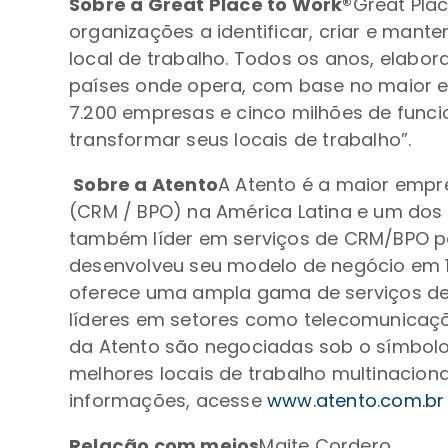
Sobre a Great Place to Work®
Great Pla
organizações a identificar, criar e mant
local de trabalho. Todos os anos, elabo
países onde opera, com base no maior e
7.200 empresas e cinco milhões de funci
transformar seus locais de trabalho”.
Sobre a Atento
A Atento é a maior empr
(CRM / BPO) na América Latina e um do
também líder em serviços de CRM/BPO p
desenvolveu seu modelo de negócio em 13
oferece uma ampla gama de serviços de 
líderes em setores como telecomunicações
da Atento são negociadas sob o símbolo
melhores locais de trabalho multinacion
informações, acesse
www.atento.com.br
Relação com meios
Maite Cordero