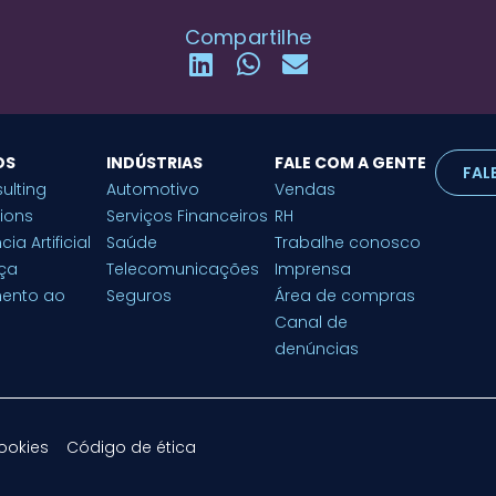
Compartilhe
OS
INDÚSTRIAS
FALE COM A GENTE
FAL
ulting
Automotivo
Vendas
tions
Serviços Financeiros
RH
cia Artificial
Saúde
Trabalhe conosco
ça
Telecomunicações
Imprensa
mento ao
Seguros
Área de compras
Canal de
denúncias
cookies
Código de ética