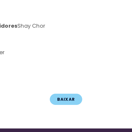
idores
Shay Chor
er
BAIXAR