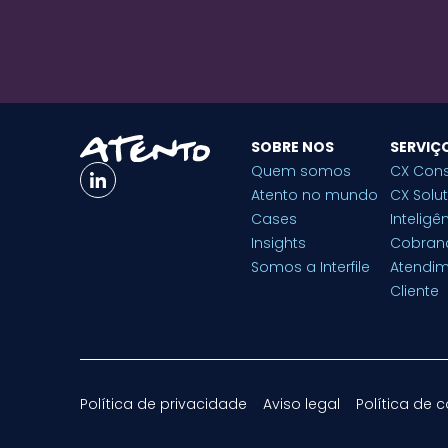
SOBRE NOS
SERVIÇ
Quem somos
CX Cons
Atento no mundo
CX Solu
Cases
Inteligên
Insights
Cobran
Somos a Interfile
Atendi
Cliente
Política de privacidade
Aviso legal
Política de 