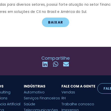
s para diversos setores, possui forte atuação no setor financei
deres em soluções de CX no Brasil e América do Sul.
BAIXAR
Compartilhe
OS
INDÚSTRIAS
FALE COM A GENTE
FAL
ulting
Automotivo
Vendas
tions
Serviços Financeiros
RH
cia Artificial
Saúde
Trabalhe conosco
ça
Telecomunicações
Imprensa