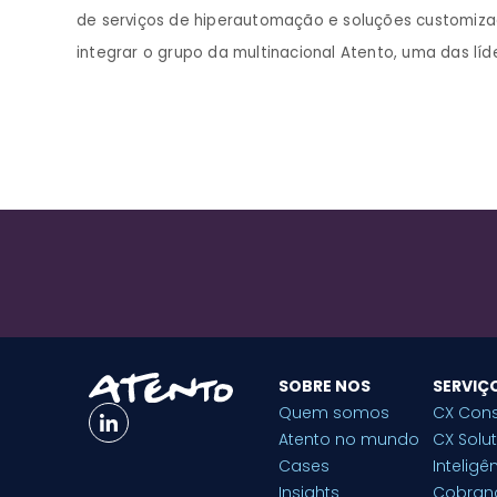
de serviços de hiperautomação e soluções customizada
integrar o grupo da multinacional Atento, uma das lí
SOBRE NOS
SERVIÇ
Quem somos
CX Cons
Atento no mundo
CX Solu
Cases
Inteligên
Insights
Cobran