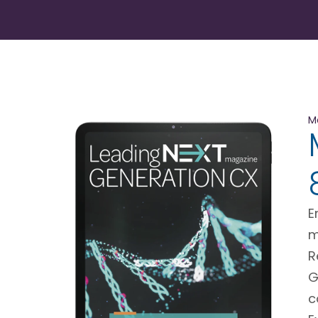
M
E
m
R
G
c