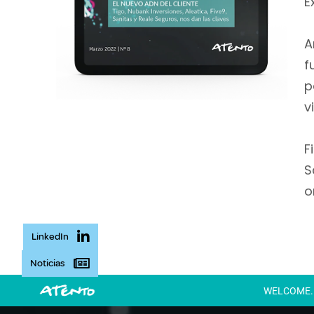
E
A
f
p
v
F
S
o
LinkedIn
Noticias