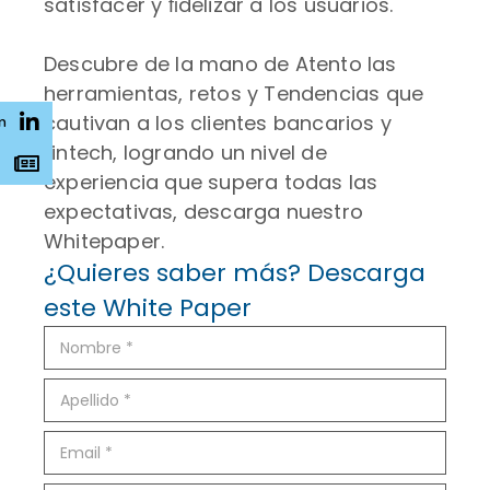
satisfacer y ﬁdelizar a los usuarios.
Descubre de la mano de Atento las
herramientas, retos y Tendencias que
cautivan a los clientes bancarios y
n
fintech, logrando un nivel de
s
experiencia que supera todas las
expectativas, descarga nuestro
Whitepaper.
¿Quieres saber más? Descarga
este White Paper