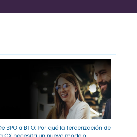
De BPO a BTO: Por qué la tercerización de
la CX necesita un nuevo modelo