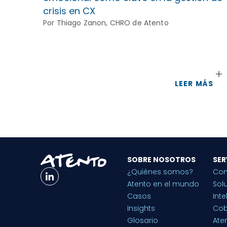
crisis en CX
Por Thiago Zanon, CHRO de Atento
LEER MÁS
SOBRE NOSOTROS
SER
¿Quiénes somos?
Con
Atento en el mundo
Sol
Casos
Inte
Insights
Cob
Glosario
Aten