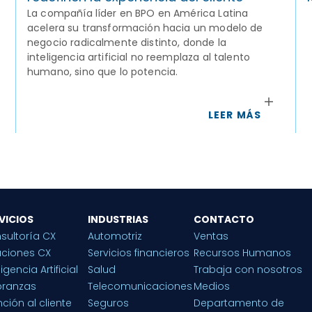
La compañía líder en BPO en América Latina
acelera su transformación hacia un modelo de
negocio radicalmente distinto, donde la
inteligencia artificial no reemplaza al talento
humano, sino que lo potencia.
LEER MÁS
VICIOS
INDUSTRIAS
CONTACTO
sultoría CX
Automotriz
Ventas
uciones CX
Servicios financieros
Recursos Humanos
ligencia Artificial
Salud
Trabaja con nosotros
ranzas
Telecomunicaciones
Medios
ción al cliente
Seguros
Departamento de