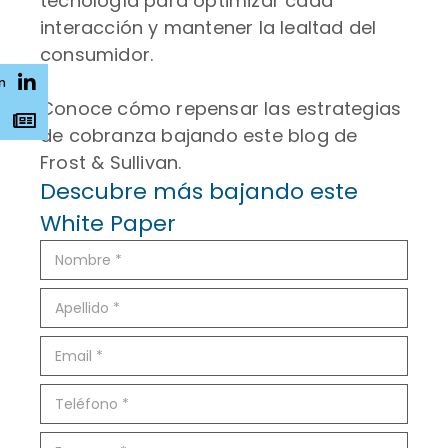
tecnología para optimizar cada
interacción y mantener la lealtad del
consumidor.
n
Conoce cómo repensar las estrategias
s
de cobranza bajando este blog de
Frost & Sullivan.
Descubre más bajando este
White Paper