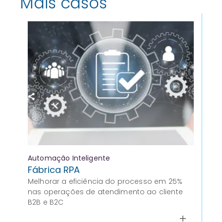
Mais casos
Automação Inteligente
Ana
Fábrica RPA
Mo
Melhorar a eficiência do processo em 25%
at
nas operações de atendimento ao cliente
Tra
B2B e B2C
a e