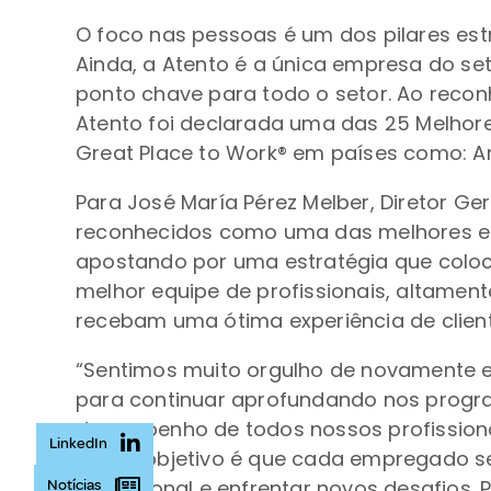
O foco nas pessoas é um dos pilares es
Ainda, a Atento é a única empresa do s
ponto chave para todo o setor. Ao reco
Atento foi declarada uma das 25 Melhore
Great Place to Work® em países como: Arge
Para José María Pérez Melber, Diretor G
reconhecidos como uma das melhores em
apostando por uma estratégia que coloc
melhor equipe de profissionais, altament
recebam uma ótima experiência de client
“Sentimos muito orgulho de novamente e
para continuar aprofundando nos progra
desempenho de todos nossos profissionais
LinkedIn
Nosso objetivo é que cada empregado se
profissional e enfrentar novos desafios.
Notícias