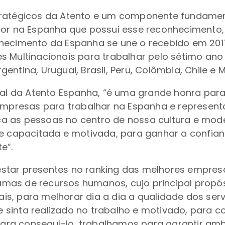
tratégicos da Atento e um componente fundamen
etor na Espanha que possui esse reconhecimento
nhecimento da Espanha se une o recebido em 20
s Multinacionais para trabalhar pelo sétimo ano
ntina, Uruguai, Brasil, Peru, Colômbia, Chile e M
eral da Atento Espanha, “é uma grande honra par
presas para trabalhar na Espanha e representa
a as pessoas no centro de nossa cultura e mo
e capacitada e motivada, para ganhar a confianç
e”.
star presentes no ranking das melhores empresa
mas de recursos humanos, cujo principal propós
, para melhorar dia a dia a qualidade dos servi
 sinta realizado no trabalho e motivado, para 
 Para consegui-lo, trabalhamos para garantir am