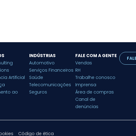
OS
INDÚSTRIAS
FALE COM A GENTE
FAL
ulting
Automotivo
Vendas
tions
Serviços Financeiros
RH
cia Artificial
Saúde
Trabalhe conosco
ça
Telecomunicações
Imprensa
mento ao
Seguros
Área de compras
Canal de
denúncias
cookies
Código de ética