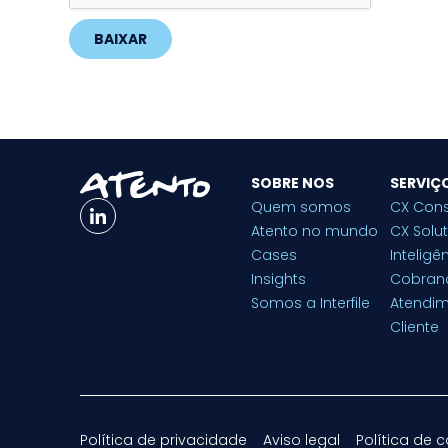
BAIXAR
SOBRE NOS
SERVIÇ
Quem somos
CX Cons
Atento no mundo
CX Solu
Cases
Inteligên
Insights
Cobran
Somos a Interfile
Atendi
Cliente
Política de privacidade
Aviso legal
Política de 