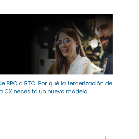
De BPO a BTO: Por qué la tercerización de
la CX necesita un nuevo modelo