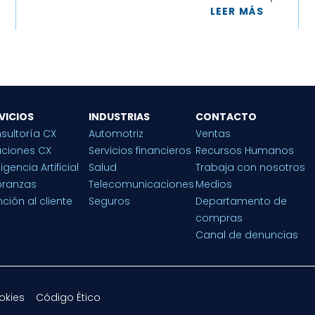
LEER MÁS
VICIOS
INDUSTRIAS
CONTACTO
sultoría CX
Automotriz
Ventas
uciones CX
Servicios financieros
Recursos Humanos
ligencia Artificial
Salud
Trabaja con nosotros
ranzas
Telecomunicaciones
Medios
ción al cliente
Seguros
Departamento de
compras
Canal de denuncias
okies
Código Ético