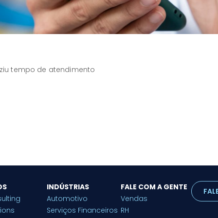
ziu tempo de atendimento
OS
INDÚSTRIAS
FALE COM A GENTE
FAL
ulting
Automotivo
Vendas
tions
Serviços Financeiros
RH