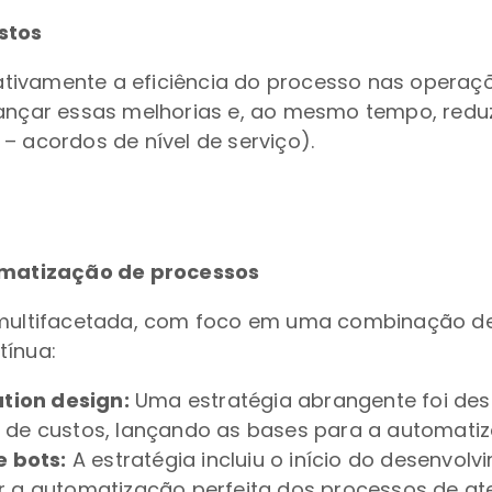
stos
icativamente a eficiência do processo nas operaç
cançar essas melhorias e, ao mesmo tempo, reduz
– acordos de nível de serviço).
matização de processos
i multifacetada, com foco em uma combinação de
tínua:
tion design:
Uma estratégia abrangente foi dese
o de custos, lançando as bases para a automati
 bots:
A estratégia incluiu o início do desenvolv
r a automatização perfeita dos processos de ate