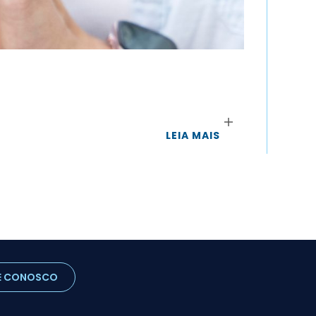
Saúd
Mel
Aume
esfo
LEIA MAIS
E CONOSCO