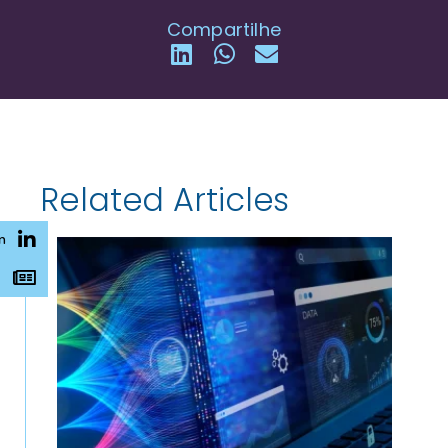
Compartilhe
Related Articles
n
s