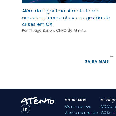
Além do algoritmo: A maturidade
emocional como chave na gestão de
crises em CX
Por Thiago Zanon, CHRO da Atento
SAIBA MAIS
SOBRE NOS
SERVIÇ
Quem somos
CX Cons
Atento no mundo
CX Solu