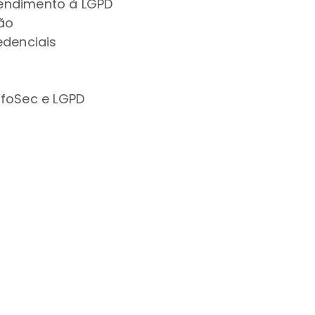
endimento à LGPD
ão
edenciais
nfoSec e LGPD