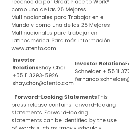
reconocida por Great Place to Work®
como una de las 25 Mejores
Multinacionales para Trabajar en el
Mundo y como una de las 25 Mejores
Multinacionales para trabajar en
Latinoamérica. Para más información
www.atento.com
Investor
Investor Relations
F
Relations
Shay Chor
Schneider + 55 11 37
+55 11 3293-5926
fernando.schneider
shay.chor@atento.com
Forward-Looking Statements
This
press release contains forward-looking
statements. Forward-looking
statements can be identified by the use
of words such as «may,» «should,»