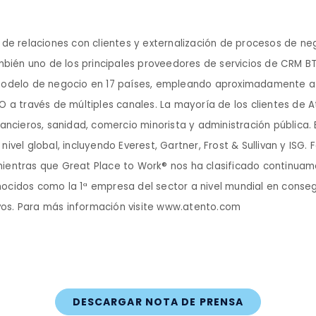
 de relaciones con clientes y externalización de procesos de n
también uno de los principales proveedores de servicios de CRM
modelo de negocio en 17 países, empleando aproximadamente a 
 a través de múltiples canales. La mayoría de los clientes de 
ancieros, sanidad, comercio minorista y administración pública.
a nivel global, incluyendo Everest, Gartner, Frost & Sullivan y IS
mientras que Great Place to Work® nos ha clasificado continu
cidos como la 1ª empresa del sector a nivel mundial en consegui
os. Para más información visite www.atento.com
DESCARGAR NOTA DE PRENSA