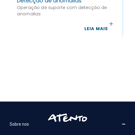
Detecção de anomalias
De
Operação de suporte com detecção de
me
anomalias
Um
bus
se
LEIA MAIS
Sobre nos