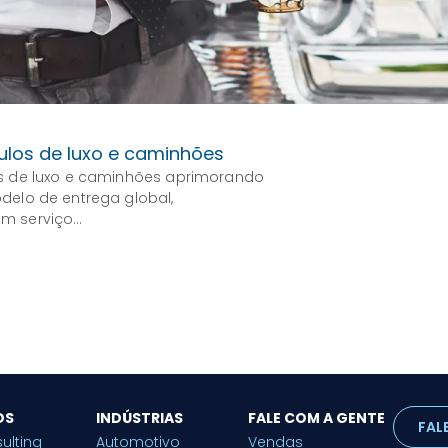
culos de luxo e caminhões
os de luxo e caminhões aprimorando
delo de entrega global,
em serviço…
OS
INDÚSTRIAS
FALE COM A GENTE
FAL
ulting
Automotivo
Vendas