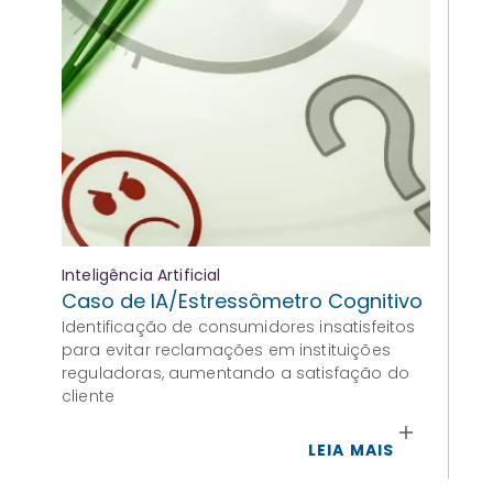
Inteligência Artificial
Int
Caso de IA/Estressômetro Cognitivo
IA
Identificação de consumidores insatisfeitos
Re
para evitar reclamações em instituições
Pro
reguladoras, aumentando a satisfação do
ind
cliente
LEIA MAIS