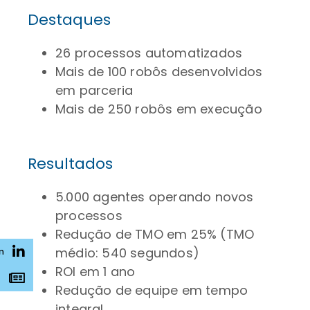
Destaques
26 processos automatizados
Mais de 100 robôs desenvolvidos
em parceria
Mais de 250 robôs em execução
Resultados
5.000 agentes operando novos
processos
Redução de TMO em 25% (TMO
médio: 540 segundos)
n
ROI em 1 ano
s
Redução de equipe em tempo
integral