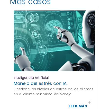
Más casos
Inteligencia Artificial
Alt
Manejo del estrés con IA
Me
Gestione los niveles de estrés de los clientes
Ex
en el cliente minorista Via Varejo
Di
Se
LEER MÁS
seg