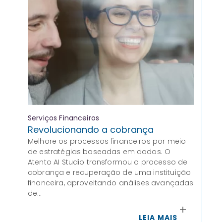
Serviços Financeiros
Sa
Revolucionando a cobrança
Me
Melhore os processos financeiros por meio
da
de estratégias baseadas em dados. O
St
Atento AI Studio transformou o processo de
Au
cobrança e recuperação de uma instituição
a e
financeira, aproveitando análises avançadas
de
de…
às 
LEIA MAIS