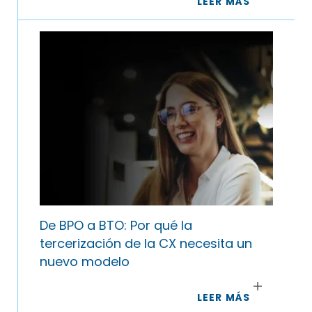
LEER MÁS
De BPO a BTO: Por qué la
tercerización de la CX necesita un
nuevo modelo
LEER MÁS