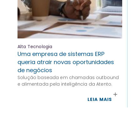
Alta Tecnologia
Alt
Uma empresa de sistemas ERP
Me
queria atrair novas oportunidades
ex
de negócios
Se
Solução baseada em chamadas outbound
A S
e alimentada pela inteligência da Atento.
seg
fin
de 
LEIA MAIS
mun