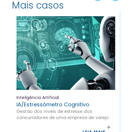
Mais casos
Inteligência Artificial
Ana
IA/Estressômetro Cognitivo
Vo
Gestão dos níveis de estresse dos
An
consumidores de uma empresa de varejo
Rev
me