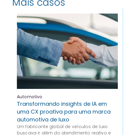
Mais casos
Automotivo
Sa
Transformando insights de IA em
Me
uma CX proativa para uma marca
da
automotiva de luxo
St
Um fabricante global de veículos de luxo
Au
buscava ir além do atendimento reativo e
a e