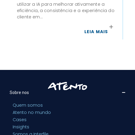
utilizar a IA para melhorar ativamente a
de
eficiência, a consistência e a experiência do
às 
cliente em…
LEIA MAIS
Sobre nos
Quem somos
Atento no mundo
Cases
Insights
Somos a Interfile