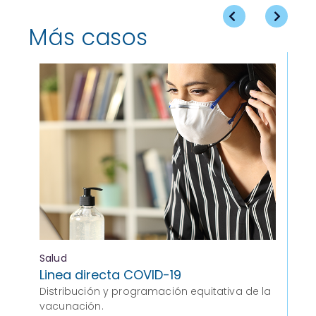
Más casos
Salud
Cu
Linea directa COVID-19
Ap
Distribución y programación equitativa de la
un
vacunación.
re