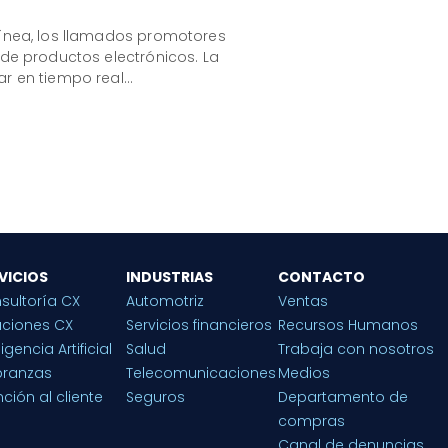
línea, los llamados promotores
 de productos electrónicos. La
ar en tiempo real…
VICIOS
INDUSTRIAS
CONTACTO
sultoría CX
Automotriz
Ventas
uciones CX
Servicios financieros
Recursos Humanos
ligencia Artificial
Salud
Trabaja con nosotros
ranzas
Telecomunicaciones
Medios
ción al cliente
Seguros
Departamento de
compras
Canal de denuncias