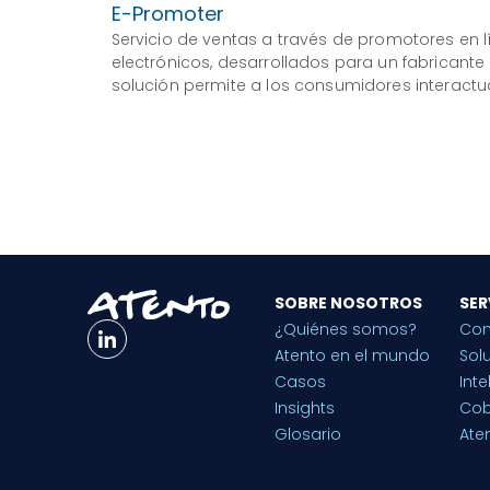
E-Promoter
Servicio de ventas a través de promotores en 
electrónicos, desarrollados para un fabricante
solución permite a los consumidores interactu
SOBRE NOSOTROS
SER
¿Quiénes somos?
Con
Atento en el mundo
Sol
Casos
Inte
Insights
Cob
Glosario
Aten