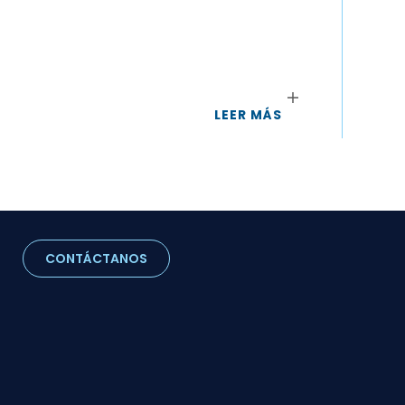
Ate
Una 
al c
faci
LEER MÁS
CONTÁCTANOS