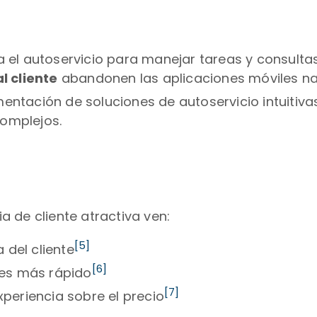
el autoservicio para manejar tareas y consultas
l cliente
abandonen las aplicaciones móviles nat
mentación de soluciones de autoservicio intuitiva
omplejos.
 de cliente atractiva ven:
[5]
 del cliente
[6]
ces más rápido
[7]
xperiencia sobre el precio