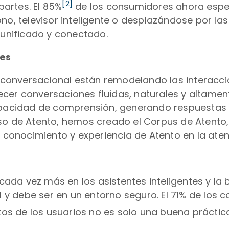
[2]
artes. El 85%
de los consumidores ahora esper
ono, televisor inteligente o desplazándose por l
 unificado y conectado.
les
IA conversacional están remodelando las interac
er conversaciones fluidas, naturales y altament
 capacidad de comprensión, generando respuesta
aso de Atento, hemos creado el Corpus de Atento,
o conocimiento y experiencia de Atento en la atenc
da vez más en los asistentes inteligentes y la bú
ial y debe ser en un entorno seguro. El 71% de 
atos de los usuarios no es solo una buena práctica