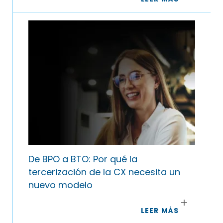
De BPO a BTO: Por qué la
tercerización de la CX necesita un
nuevo modelo
LEER MÁS