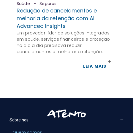
Saúde
-
Seguros
Aut
Redução de cancelamentos e
Fi
melhoria da retenção com AI
O p
ex
Advanced Insights
co
Um provedor líder de soluções integradas
do
em saúde, serviços financeiros e proteção
co
no dia a dia precisava reduzir
cancelamentos e melhorar a retenção.
LEIA MAIS
Sobre nos
Quem somos